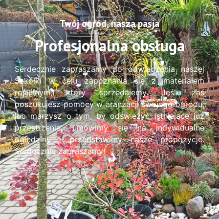
Twój ogród, nasza pasja
Profesjonalna obsługa
Serdecznie zapraszamy do odwiedzenia naszej
Szkółki w celu zapoznania się z materiałem
roślinnym, który sprzedajemy. Jeśli zaś
poszukujesz pomocy w aranżacji swojego ogrodu,
lub marzysz o tym, by odświeżyć istniejące już
przestrzenie, umówimy się na indywidualne
oględziny i przedstawimy nasze propozycje.
Serdecznie zapraszamy!