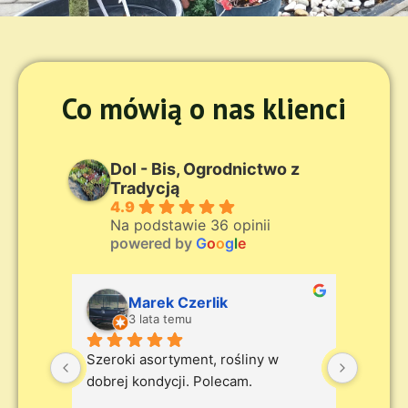
Co mówią o nas klienci
Dol - Bis, Ogrodnictwo z
Tradycją
4.9
Na podstawie 36 opinii
powered by
G
o
o
g
l
e
Marek Czerlik
3 lata temu
Szeroki asortyment, rośliny w 
Profesj
dobrej kondycji. Polecam.
zdecyd
szerok